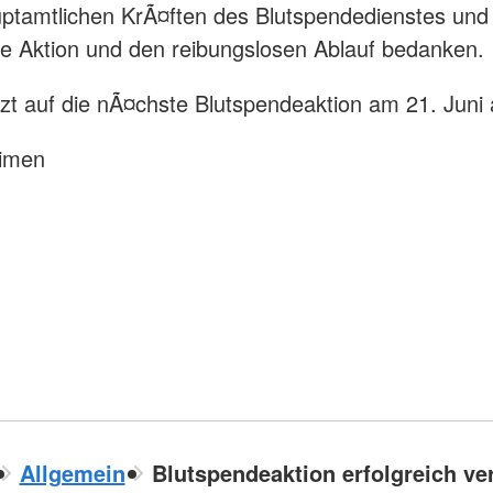
uptamtlichen KrÃ¤ften des Blutspendedienstes un
che Aktion und den reibungslosen Ablauf bedanken.
etzt auf die nÃ¤chste Blutspendeaktion am 21. Juni
eimen
Allgemein
Blutspendeaktion erfolgreich ve