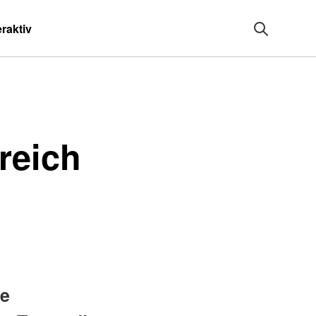
eraktiv
reich
te