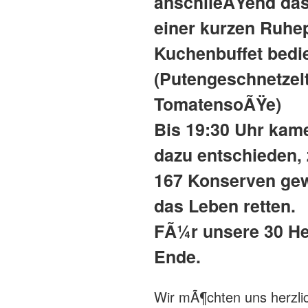
anschlieÃŸend das
einer kurzen Ruhe
Kuchenbuffet bedi
(Putengeschnetzel
TomatensoÃŸe)
Bis 19:30 Uhr kame
dazu entschieden,
167 Konserven gew
das Leben retten.
FÃ¼r unsere 30 He
Ende.
Wir mÃ¶chten uns herzli