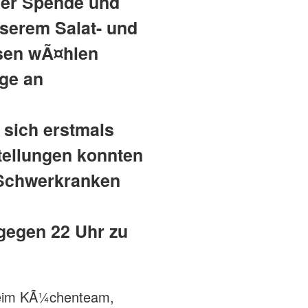
der Spende und
serem Salat- und
sen wÃ¤hlen
ge an
 sich erstmals
tellungen konnten
 Schwerkranken
gegen 22 Uhr zu
 beim KÃ¼chenteam,