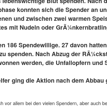
 lebenswichtige Blut spenden. Nach 
phase konnten sich die Spender an un
enen und zwischen zwei warmen Spei
tes mit Nudeln oder GrÃ¼nkernbratlin
n 186 Spendewillige. 27 davon hatten
 zu spenden. Nach Abzug der RÃ¼cks
onnen werden, die Unfallopfern und
lfer ging die Aktion nach dem Abbau 
ch vor allem bei den vielen Spendern, aber auch