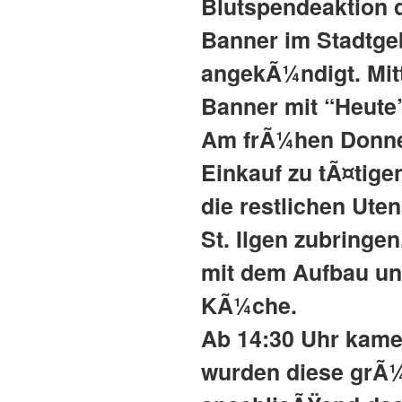
Blutspendeaktion 
Banner im Stadtgebi
angekÃ¼ndigt. Mit
Banner mit “Heute
Am frÃ¼hen Donner
Einkauf zu tÃ¤tige
die restlichen Ute
St. Ilgen zubringe
mit dem Aufbau un
KÃ¼che.
Ab 14:30 Uhr kame
wurden diese grÃ¼