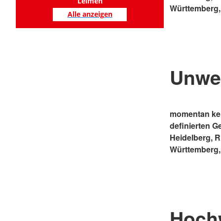
Leimen
Württemberg,
Alle anzeigen
Unwe
momentan kei
definierten G
Heidelberg, 
Württemberg,
Hoch