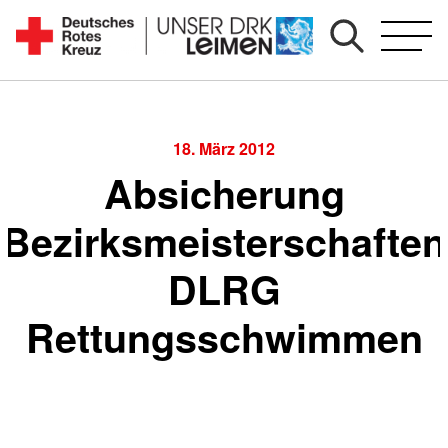
Zum
Inhalt
Seit
springen
1892
für
Sie
18. März 2012
vor
Absicherung
Ort
Bezirksmeisterschaften
DLRG
Rettungsschwimmen