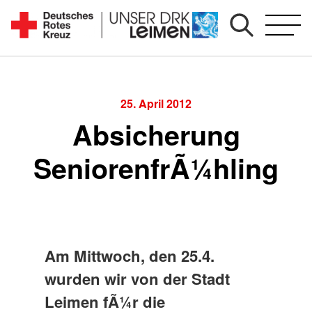
Zum
Inhalt
Seit
springen
1892
für
Sie
25. April 2012
vor
Absicherung
Ort
SeniorenfrÃ¼hling
Am Mittwoch, den 25.4.
wurden wir von der Stadt
Leimen fÃ¼r die