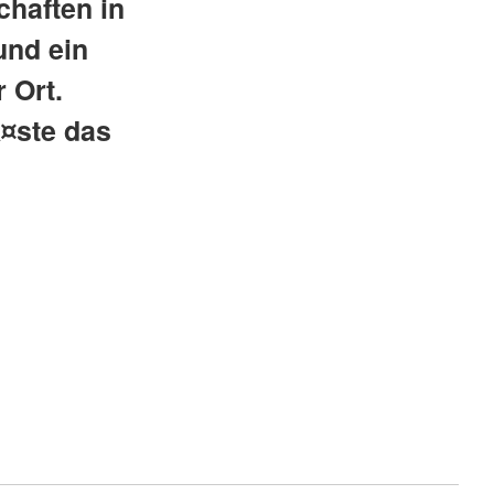
haften in
und ein
 Ort.
¤ste das