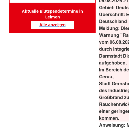
06.08.2026 21
Gebiet:
Deuts
Aktuelle Blutspendetermine in
Überschrift:
E
Leimen
Deutschland
Alle anzeigen
Meldung:
Dies
Warnung "Ra
vom 06.08.20
durch Integrie
Darmstadt Di
aufgehoben.
Im Bereich d
Gerau,
Stadt Gernsh
des Industrie
Großbrand zu
Rauchentwick
einer gering
kommen.
Anweisung:
M