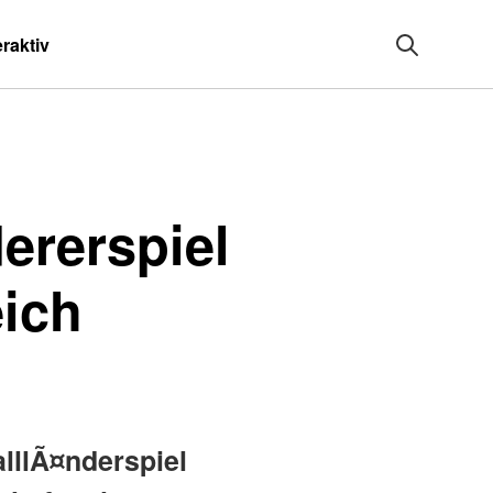
eraktiv
ererspiel
ich
lllÃ¤nderspiel