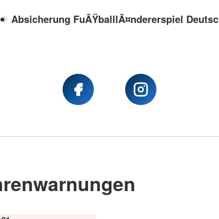
Absicherung FuÃŸballlÃ¤ndererspiel Deutsc
hrenwarnungen