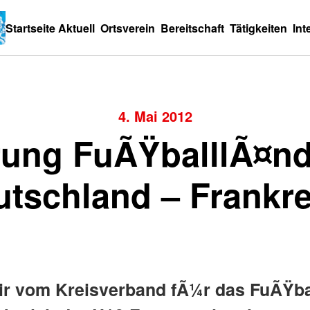
Startseite
Aktuell
Ortsverein
Bereitschaft
Tätigkeiten
Int
4. Mai 2012
ung FuÃŸballlÃ¤nd
utschland – Frankre
ir vom Kreisverband fÃ¼r das FuÃŸba