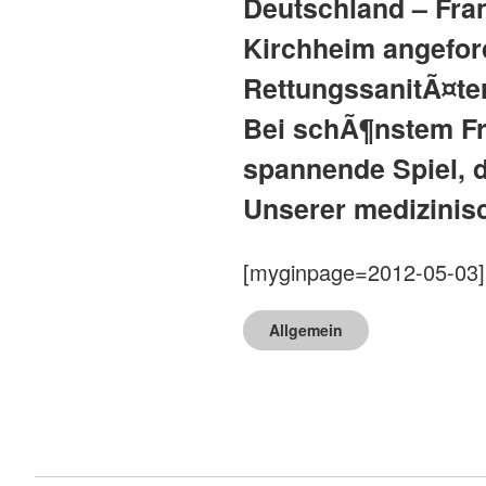
Deutschland – Fra
Kirchheim angeford
RettungssanitÃ¤ter
Bei schÃ¶nstem Fr
spannende Spiel, d
Unserer medizinisc
[myginpage=2012-05-03]
Allgemein