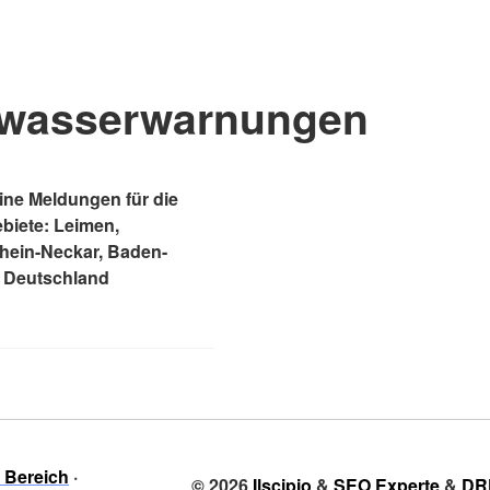
wasserwarnungen
ne Meldungen für die
ebiete: Leimen,
Rhein-Neckar, Baden-
 Deutschland
r Bereich
© 2026
Ilscipio
&
SEO Experte
&
DR