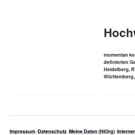
Hoch
momentan kei
definierten G
Heidelberg, 
Württemberg,
Impressum
Datenschutz
Meine Daten (HiOrg)
Interne