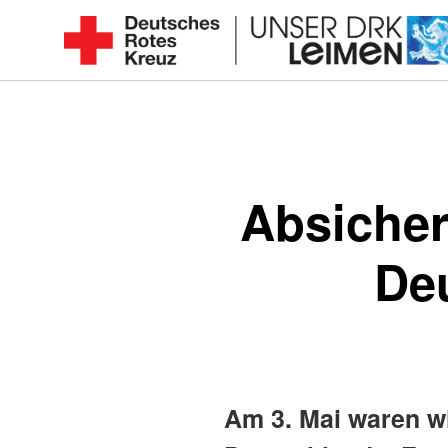
Zum
Inhalt
Seit
springen
1892
für
Sie
vor
Absicher
Ort
De
Am 3. Mai waren w