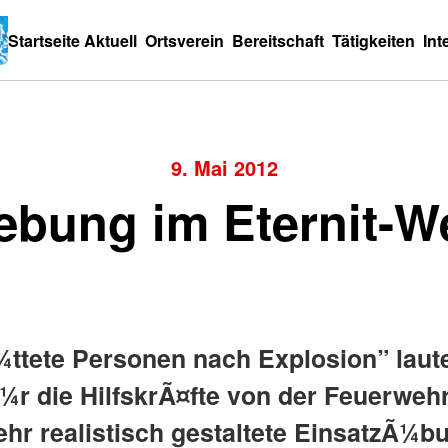
Startseite
Aktuell
Ortsverein
Bereitschaft
Tätigkeiten
Int
9. Mai 2012
bung im Eternit-W
ttete Personen nach Explosion” laute
¼r die HilfskrÃ¤fte von der Feuerwe
hr realistisch gestaltete EinsatzÃ¼b