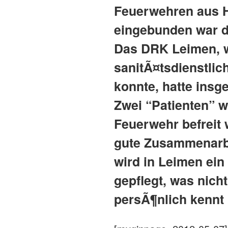
Feuerwehren aus H
eingebunden war d
Das DRK Leimen, w
sanitÃ¤tsdienstli
konnte, hatte insg
Zwei “Patienten” 
Feuerwehr befreit
gute Zusammenarbe
wird in Leimen ein
gepflegt, was nich
persÃ¶nlich kennt