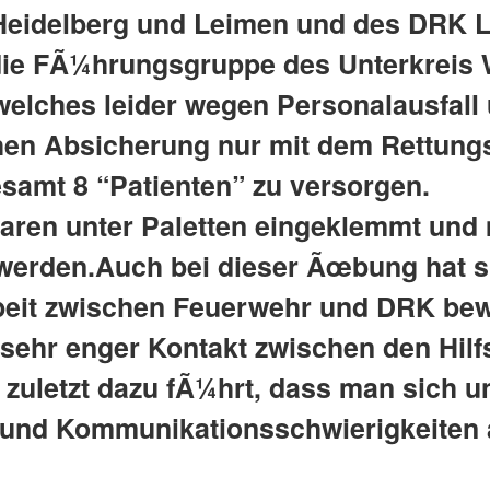
eidelberg und Leimen und des DRK L
ie FÃ¼hrungsgruppe des Unterkreis 
elches leider wegen Personalausfall 
chen Absicherung nur mit dem Rettun
esamt 8 “Patienten” zu versorgen.
waren unter Paletten eingeklemmt und
 werden.Auch bei dieser Ãœbung hat s
it zwischen Feuerwehr und DRK bewÃ
 sehr enger Kontakt zwischen den Hil
t zuletzt dazu fÃ¼hrt, dass man sich u
 und Kommunikationsschwierigkeiten