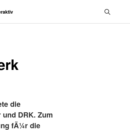
eraktiv
erk
te die
hr und DRK. Zum
ung fÃ¼r die