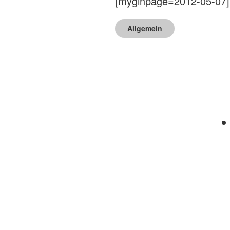
[myginpage=2012-05-07]
Allgemein