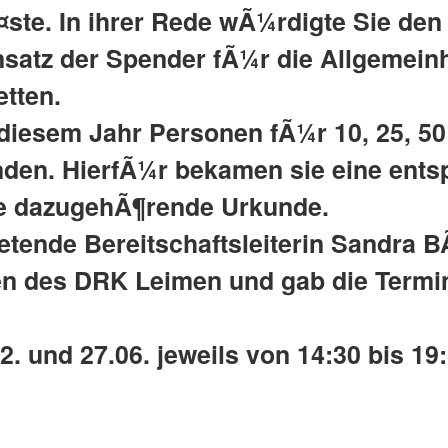
ste. In ihrer Rede wÃ¼rdigte Sie den 
nsatz der Spender fÃ¼r die Allgemeinh
etten.
diesem Jahr Personen fÃ¼r 10, 25, 50
enden. HierfÃ¼r bekamen sie eine ent
e dazugehÃ¶rende Urkunde.
retende Bereitschaftsleiterin Sandra 
n des DRK Leimen und gab die Termi
2. und 27.06. jeweils von 14:30 bis 19