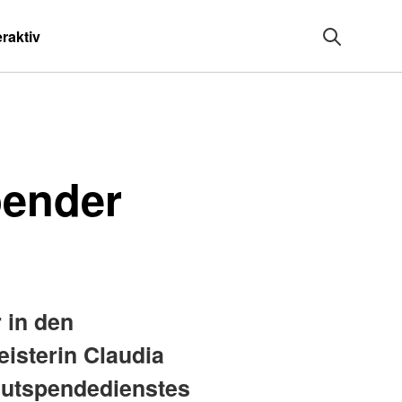
eraktiv
pender
 in den
isterin Claudia
lutspendedienstes