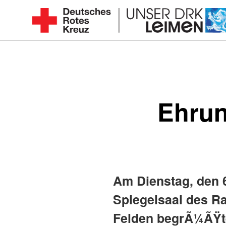
Zum
Inhalt
Seit
springen
1892
für
Sie
vor
Ehrun
Ort
Am Dienstag, den 6
Spiegelsaal des R
Felden begrÃ¼ÃŸt