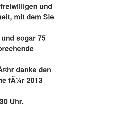
freiwilligen und
eit, mit dem Sie
 und sogar 75
sprechende
BÃ¤hr danke den
ne fÃ¼r 2013
:30 Uhr.