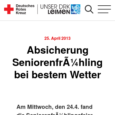
Zum
Inhalt
Seit
springen
1892
für
Sie
25. April 2013
vor
Absicherung
Ort
SeniorenfrÃ¼hling
bei bestem Wetter
Am Mittwoch, den 24.4. fand