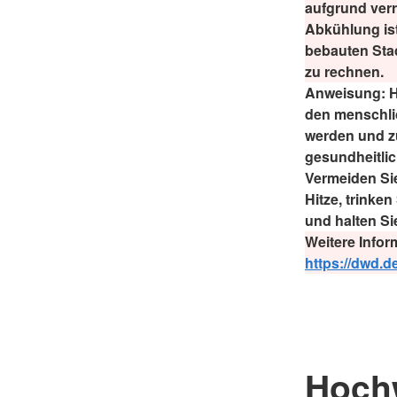
aufgrund verr
Abkühlung ist
bebauten Sta
zu rechnen.
Anweisung:
H
den menschli
werden und zu
gesundheitli
Vermeiden Sie
Hitze, trinke
und halten Si
Weitere Infor
https://dwd.
Hoch