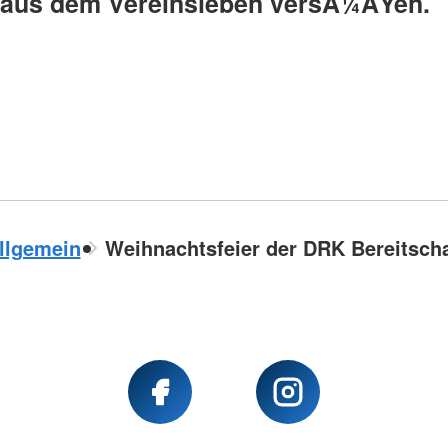
 aus dem Vereinsleben versÃ¼ÃŸen.
llgemein
Weihnachtsfeier der DRK Bereitsch