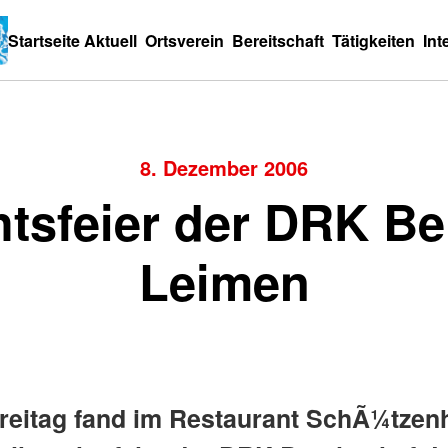
Startseite
Aktuell
Ortsverein
Bereitschaft
Tätigkeiten
Int
8. Dezember 2006
tsfeier der DRK Ber
Leimen
eitag fand im Restaurant SchÃ¼tzen