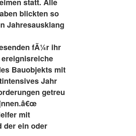
imen statt. Alle
haben blickten so
den Jahresausklang
wesenden fÃ¼r ihr
 ereignisreiche
des Bauobjekts mit
tintensives Jahr
orderungen getreu
Ã¶nnen.â€œ
elfer mit
 der ein oder