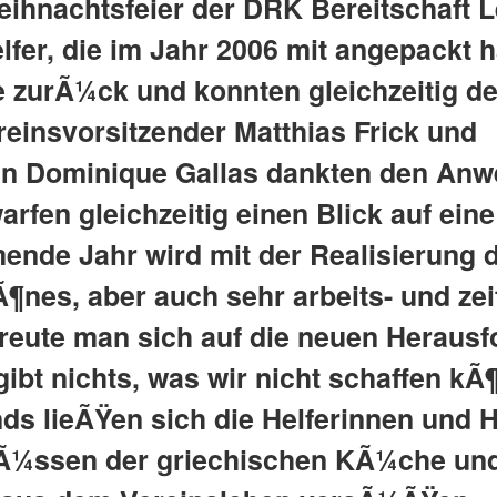
hnachtsfeier der DRK Bereitschaft Le
lfer, die im Jahr 2006 mit angepackt 
te zurÃ¼ck und konnten gleichzeitig 
reinsvorsitzender Matthias Frick und
erin Dominique Gallas dankten den An
fen gleichzeitig einen Blick auf eine
ende Jahr wird mit der Realisierung 
Ã¶nes, aber auch sehr arbeits- und zei
reute man sich auf die neuen Herausf
ibt nichts, was wir nicht schaffen k
s lieÃŸen sich die Helferinnen und H
Ã¼ssen der griechischen KÃ¼che und