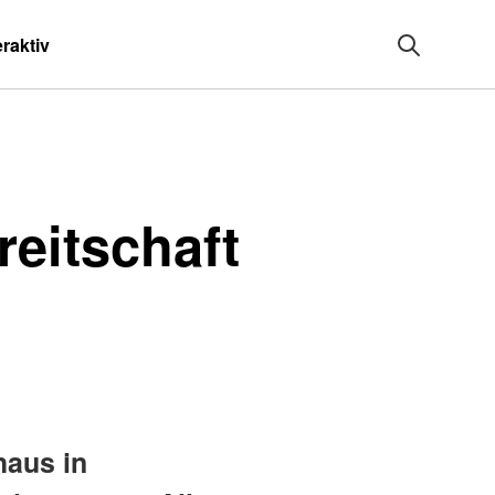
eraktiv
eitschaft
haus in