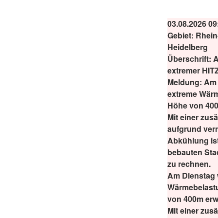
03.08.2026 09
Gebiet:
Rhein-
Heidelberg
Überschrift:
A
extremer HIT
Meldung:
Am 
extreme Wärm
Höhe von 400
Mit einer zus
aufgrund verr
Abkühlung ist
bebauten Sta
zu rechnen.
Am Dienstag 
Wärmebelastu
von 400m erwa
Mit einer zus