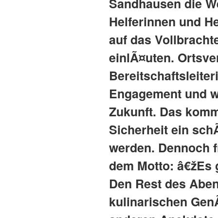
Sandhausen die Wei
Helferinnen und He
auf das Vollbrach
einlÃ¤uten. Ortsve
Bereitschaftsleit
Engagement und war
Zukunft. Das komm
Sicherheit ein sch
werden. Dennoch f
dem Motto: â€žEs g
Den Rest des Abend
kulinarischen Gen