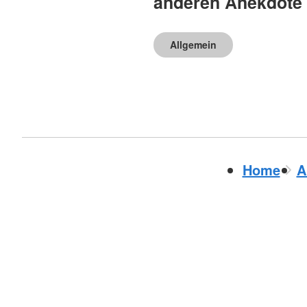
anderen Anekdote
Allgemein
Home
A