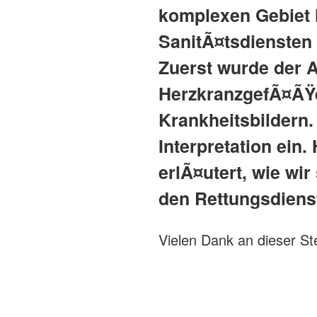
komplexen Gebiet 
SanitÃ¤tsdiensten 
Zuerst wurde der 
HerzkranzgefÃ¤ÃŸe
Krankheitsbildern.
Interpretation ein
erlÃ¤utert, wie w
den Rettungsdienst
Vielen Dank an dieser St