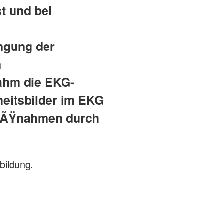
t und bei
ngung der
n
nahm die EKG-
heitsbilder im EKG
MaÃŸnahmen durch
bildung.