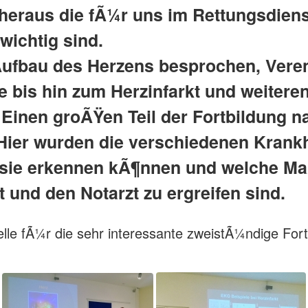
heraus die fÃ¼r uns im Rettungsdiens
wichtig sind.
Aufbau des Herzens besprochen, Vere
 bis hin zum Herzinfarkt und weitere
 Einen groÃŸen Teil der Fortbildung 
. Hier wurden die verschiedenen Krank
ir sie erkennen kÃ¶nnen und welche 
 und den Notarzt zu ergreifen sind.
elle fÃ¼r die sehr interessante zweistÃ¼ndige Fort