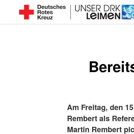
Zum
Inhalt
Seit
springen
1892
für
Sie
vor
Bereit
Ort
Am Freitag, den 15
Rembert als Refer
Martin Rembert pi