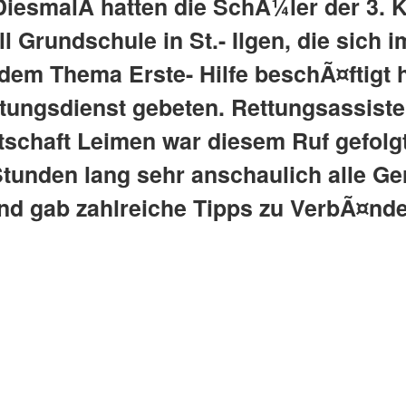
iesmalÂ hatten die SchÃ¼ler der 3. K
l Grundschule in St.- Ilgen, die sich
dem Thema Erste- Hilfe beschÃ¤ftigt 
ttungsdienst gebeten. Rettungsassiste
schaft Leimen war diesem Ruf gefolgt
tunden lang sehr anschaulich alle Ge
d gab zahlreiche Tipps zu VerbÃ¤nd
]