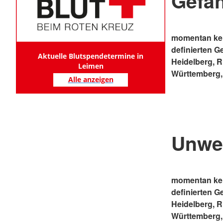
Gefa
momentan kei
definierten G
Aktuelle Blutspendetermine in
Heidelberg, 
Leimen
Württemberg,
Alle anzeigen
Unwe
momentan kei
definierten G
Heidelberg, 
Württemberg,