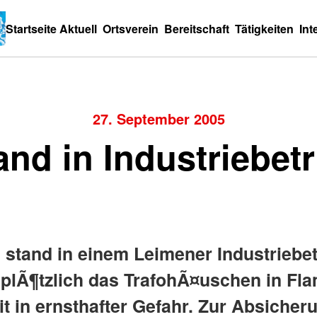
Startseite
Aktuell
Ortsverein
Bereitschaft
Tätigkeiten
Int
27. September 2005
and in Industriebetr
tand in einem Leimener Industriebetr
plÃ¶tzlich das TrafohÃ¤uschen in F
it in ernsthafter Gefahr. Zur Absicher