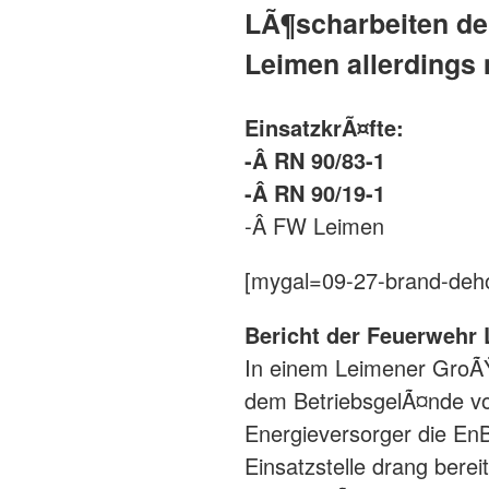
LÃ¶scharbeiten de
Leimen allerdings 
EinsatzkrÃ¤fte:
-Â RN 90/83-1
-Â RN 90/19-1
-Â FW Leimen
[mygal=09-27-brand-deh
Bericht der Feuerwehr
In einem Leimener GroÃŸ
dem BetriebsgelÃ¤nde vo
Energieversorger die En
Einsatzstelle drang ber