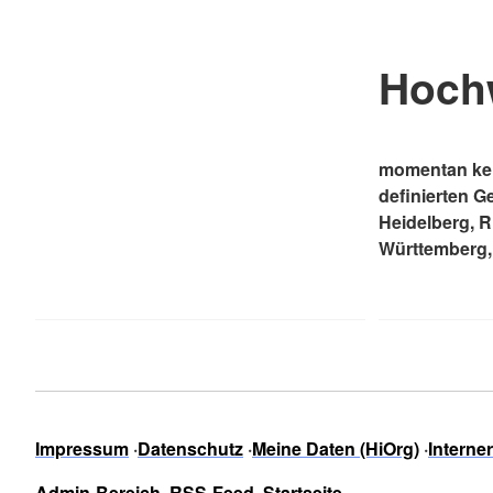
Hoch
momentan kei
definierten G
Heidelberg, 
Württemberg,
Impressum
Datenschutz
Meine Daten (HiOrg)
Interne
Admin-Bereich
RSS-Feed
Startseite