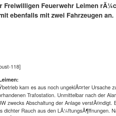
r Freiwilligen Feuerwehr Leimen rÃ¼
mit ebenfalls mit zwei Fahrzeugen an.
oust-118]
 Leimen:
betrieb kam es aus noch ungeklÃ¤rter Ursache zu
rhandenen Trafostation. Unmittelbar nach der Ala
BW zwecks Abschaltung der Anlage verstÃ¤ndigt. B
eits dichter Rauch aus den LÃ¼ftungsÃ¶ffnungen. 