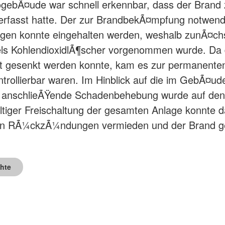
gebÃ¤ude war schnell erkennbar, dass der Brand
rfasst hatte. Der zur BrandbekÃ¤mpfung notwend
gen konnte eingehalten werden, weshalb zunÃ¤chs
s KohlendioxidlÃ¶scher vorgenommen wurde. Da d
 gesenkt werden konnte, kam es zur permanen
ntrollierbar waren. Im Hinblick auf die im GebÃ¤u
 anschlieÃŸende Schadenbehebung wurde auf den
tiger Freischaltung der gesamten Anlage konnte d
en RÃ¼ckzÃ¼ndungen vermieden und der Brand g
chte