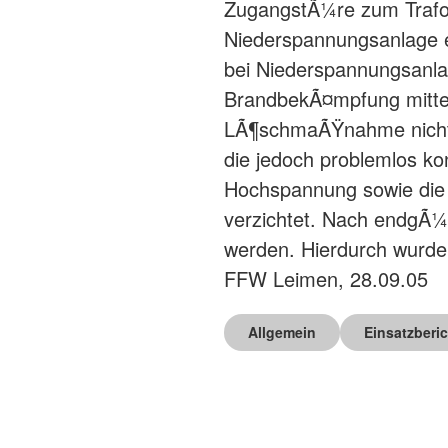
ZugangstÃ¼re zum Trafo
Niederspannungsanlage e
bei Niederspannungsanla
BrandbekÃ¤mpfung mittel
LÃ¶schmaÃŸnahme nicht
die jedoch problemlos ko
Hochspannung sowie die
verzichtet. Nach endgÃ¼l
werden. Hierdurch wurd
FFW Leimen, 28.09.05
Allgemein
Einsatzberi