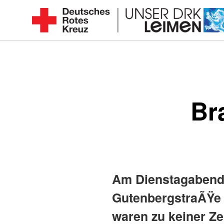
Zum
Inhalt
Seit
springen
1892
für
Sie
vor
Br
Ort
Am Dienstagabend s
GutenbergstraÃŸe 
waren zu keiner Ze