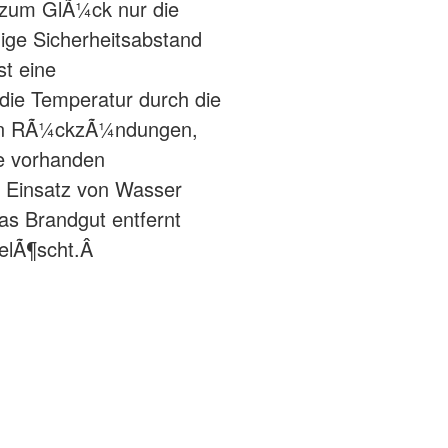
 zum GlÃ¼ck nur die
ige Sicherheitsabstand
t eine
ie Temperatur durch die
ten RÃ¼ckzÃ¼ndungen,
de vorhanden
 Einsatz von Wasser
as Brandgut entfernt
elÃ¶scht.Â