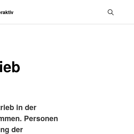
eraktiv
ieb
ieb in der
lammen. Personen
ung der