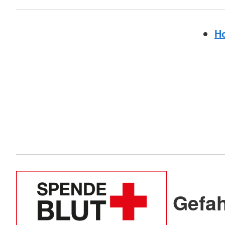
H
Gefa