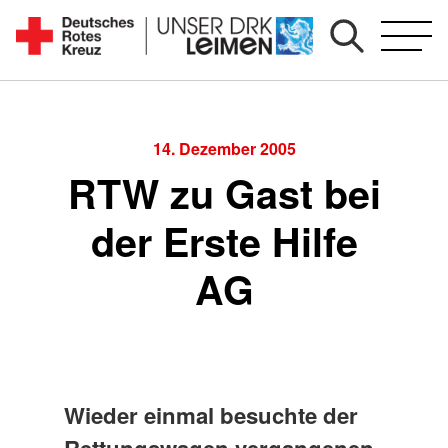
Zum
Inhalt
Seit
springen
1892
für
Sie
14. Dezember 2005
vor
RTW zu Gast bei
Ort
der Erste Hilfe
AG
Wieder einmal besuchte der