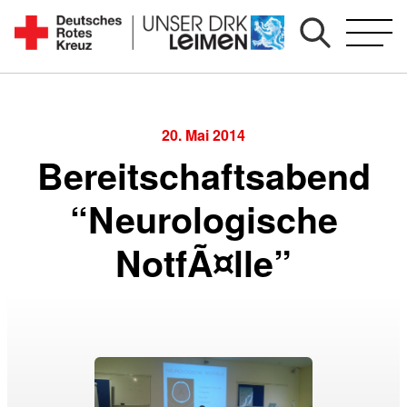
Zum
Inhalt
Seit
springen
1892
für
Sie
20. Mai 2014
vor
Bereitschaftsabend
Ort
“Neurologische
NotfÃ¤lle”