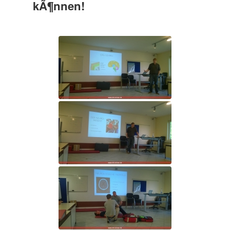
kÃ¶nnen!