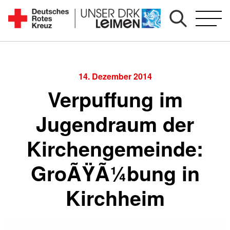
Zum
Inhalt
Seit
springen
1892
für
Sie
14. Dezember 2014
vor
Verpuffung im
Ort
Jugendraum der
Kirchengemeinde:
GroÃŸÃ¼bung in
Kirchheim