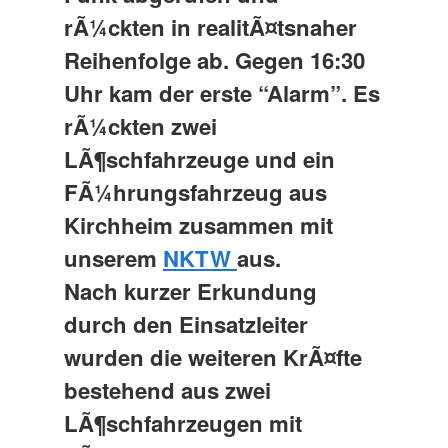
rÃ¼ckten in realitÃ¤tsnaher
Reihenfolge ab. Gegen 16:30
Uhr kam der erste “Alarm”. Es
rÃ¼ckten zwei
LÃ¶schfahrzeuge und ein
FÃ¼hrungsfahrzeug aus
Kirchheim zusammen mit
unserem
NKTW
aus.
Nach kurzer Erkundung
durch den Einsatzleiter
wurden die weiteren KrÃ¤fte
bestehend aus zwei
LÃ¶schfahrzeugen mit