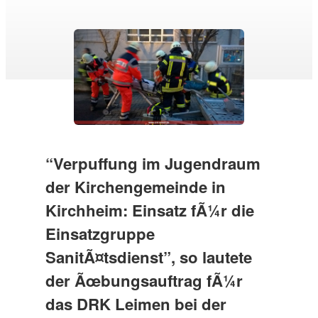
“Verpuffung im Jugendraum
der Kirchengemeinde in
Kirchheim: Einsatz fÃ¼r die
Einsatzgruppe
SanitÃ¤tsdienst”, so lautete
der Ãœbungsauftrag fÃ¼r
das DRK Leimen bei der