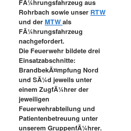
FÃ¼hrungsfahrzeug aus
Rohrbach sowie unser
RTW
und der
MTW
als
FÃ¼hrungsfahrzeug
nachgefordert.
Die Feuerwehr bildete drei
Einsatzabschnitte:
BrandbekÃ¤mpfung Nord
und SÃ¼d jeweils unter
einem ZugfÃ¼hrer der
jeweiligen
Feuerwehrabteilung und
Patientenbetreuung unter
unserem GruppenfÃ¼hrer.