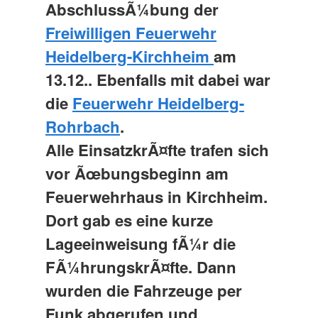
AbschlussÃ¼bung der
Freiwilligen Feuerwehr
Heidelberg-Kirchheim
am
13.12.. Ebenfalls mit dabei war
die
Feuerwehr Heidelberg-
Rohrbach
.
Alle EinsatzkrÃ¤fte trafen sich
vor Ãœbungsbeginn am
Feuerwehrhaus in Kirchheim.
Dort gab es eine kurze
Lageeinweisung fÃ¼r die
FÃ¼hrungskrÃ¤fte. Dann
wurden die Fahrzeuge per
Funk abgerufen und