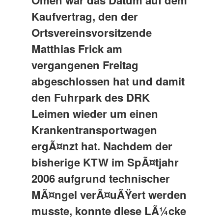
Omen war das Datum auf dem
Kaufvertrag, den der
Ortsvereinsvorsitzende
Matthias Frick am
vergangenen Freitag
abgeschlossen hat und damit
den Fuhrpark des DRK
Leimen wieder um einen
Krankentransportwagen
ergÃ¤nzt hat. Nachdem der
bisherige KTW im SpÃ¤tjahr
2006 aufgrund technischer
MÃ¤ngel verÃ¤uÃŸert werden
musste, konnte diese LÃ¼cke