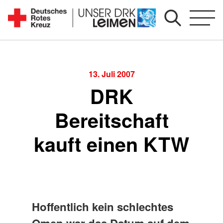
Zum
Inhalt
Seit
springen
1892
für
Sie
13. Juli 2007
vor
DRK
Ort
Bereitschaft
kauft einen KTW
Hoffentlich kein schlechtes