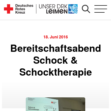
Zum
Inhalt
Seit
springen
1892
für
Sie
18. Juni 2016
vor
Bereitschaftsabend
Ort
Schock &
Schocktherapie