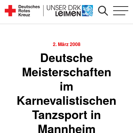
Zum
Inhalt
Seit
springen
1892
für
Sie
2. März 2008
vor
Deutsche
Ort
Meisterschaften
im
Karnevalistischen
Tanzsport in
Mannheim