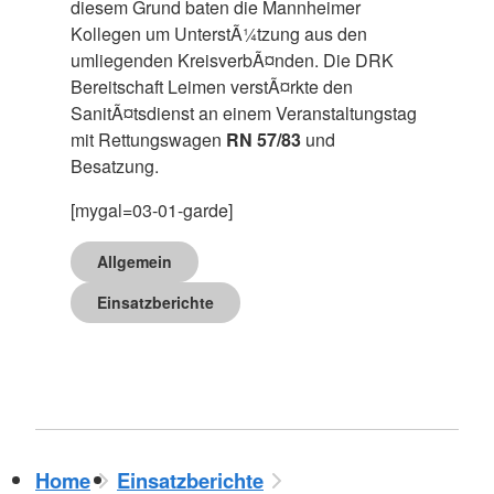
diesem Grund baten die Mannheimer
Kollegen um UnterstÃ¼tzung aus den
umliegenden KreisverbÃ¤nden. Die DRK
Bereitschaft Leimen verstÃ¤rkte den
SanitÃ¤tsdienst an einem Veranstaltungstag
mit Rettungswagen
RN 57/83
und
Besatzung.
[mygal=03-01-garde]
Allgemein
Einsatzberichte
Home
Einsatzberichte