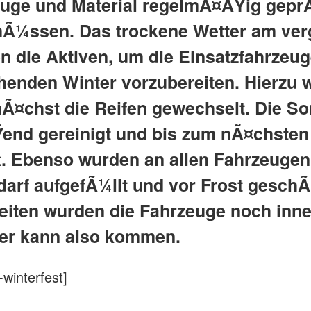
euge und Material regelmÃ¤ÃŸig geprÃ
mÃ¼ssen. Das trockene Wetter am ve
 die Aktiven, um die Einsatzfahrzeu
henden Winter vorzubereiten.
Hierzu 
¤chst die Reifen gewechselt. Die S
end gereinigt und bis zum nÃ¤chsten 
. Ebenso wurden an allen Fahrzeugen 
edarf aufgefÃ¼llt und vor Frost geschÃ
eiten wurden die Fahrzeuge noch inn
ter kann also kommen.
winterfest]