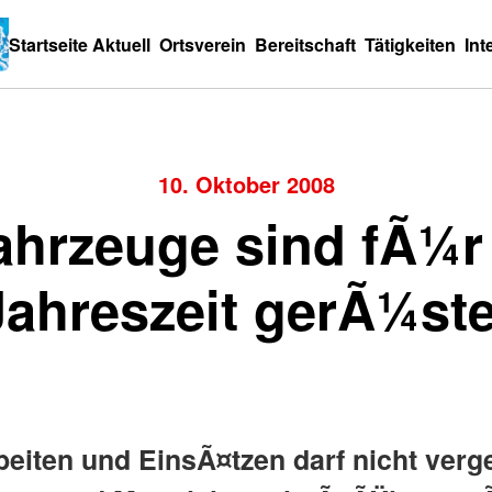
Startseite
Aktuell
Ortsverein
Bereitschaft
Tätigkeiten
Int
10. Oktober 2008
ahrzeuge sind fÃ¼r 
Jahreszeit gerÃ¼ste
beiten und EinsÃ¤tzen darf nicht ver