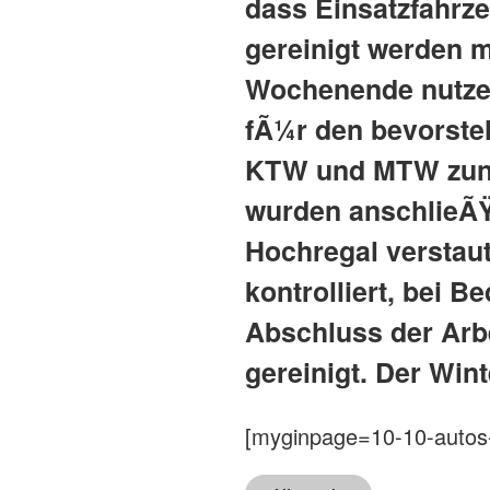
dass Einsatzfahrz
gereinigt werden 
Wochenende nutzen
fÃ¼r den bevorste
KTW und MTW zunÃ
wurden anschlieÃŸ
Hochregal verstaut
kontrolliert, bei B
Abschluss der Arb
gereinigt. Der Win
[myginpage=10-10-autos-