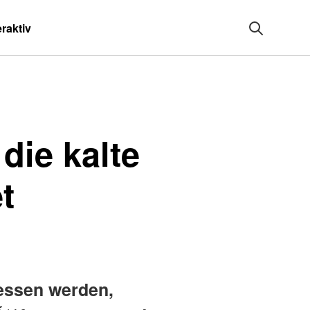
eraktiv
die kalte
t
gessen werden,