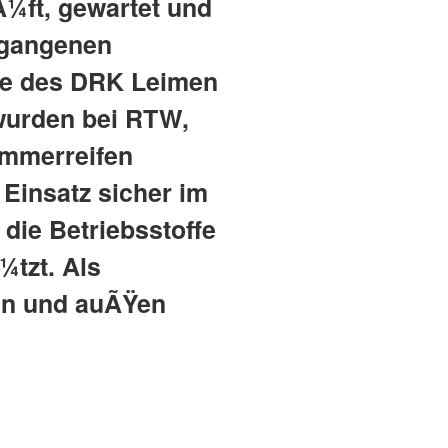
¼ft, gewartet und
rgangenen
ge des DRK Leimen
wurden bei RTW,
ommerreifen
Einsatz sicher im
die Betriebsstoffe
¼tzt. Als
en und auÃŸen