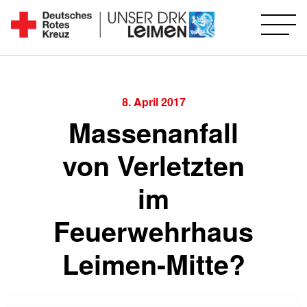
Zum
Inhalt
Seit
springen
1892
für
Sie
8. April 2017
vor
Massenanfall
Ort
von Verletzten
im
Feuerwehrhaus
Leimen-Mitte?