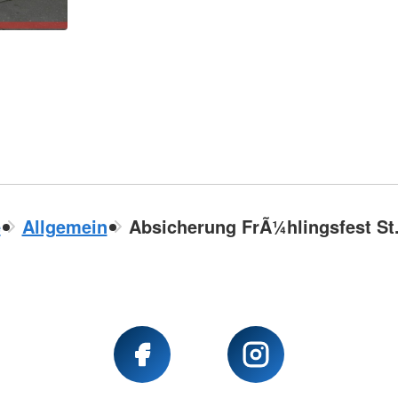
e
Allgemein
Absicherung FrÃ¼hlingsfest St.