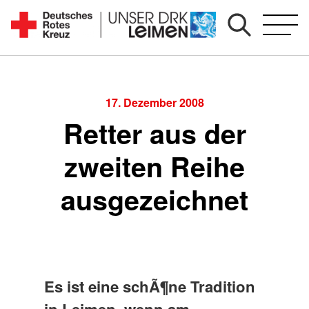
Zum
Inhalt
Seit
springen
1892
für
Sie
17. Dezember 2008
vor
Retter aus der
Ort
zweiten Reihe
ausgezeichnet
Es ist eine schÃ¶ne Tradition