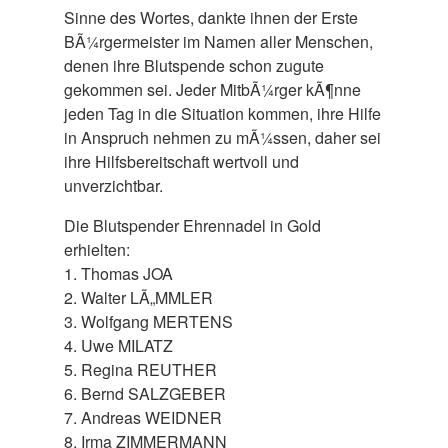
Sinne des Wortes, dankte ihnen der Erste
BÃ¼rgermeister im Namen aller Menschen,
denen ihre Blutspende schon zugute
gekommen sei. Jeder MitbÃ¼rger kÃ¶nne
jeden Tag in die Situation kommen, ihre Hilfe
in Anspruch nehmen zu mÃ¼ssen, daher sei
ihre Hilfsbereitschaft wertvoll und
unverzichtbar.
Die Blutspender Ehrennadel in Gold
erhielten:
1. Thomas JOA
2. Walter LÃ„MMLER
3. Wolfgang MERTENS
4. Uwe MILATZ
5. Regina REUTHER
6. Bernd SALZGEBER
7. Andreas WEIDNER
8. Irma ZIMMERMANN