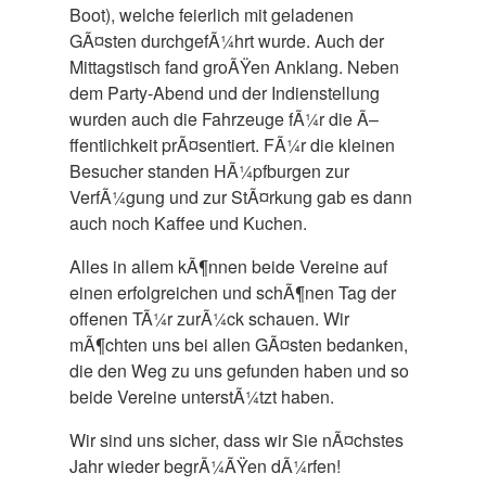
Boot), welche feierlich mit geladenen
GÃ¤sten durchgefÃ¼hrt wurde. Auch der
Mittagstisch fand groÃŸen Anklang. Neben
dem Party-Abend und der Indienstellung
wurden auch die Fahrzeuge fÃ¼r die Ã–
ffentlichkeit prÃ¤sentiert. FÃ¼r die kleinen
Besucher standen HÃ¼pfburgen zur
VerfÃ¼gung und zur StÃ¤rkung gab es dann
auch noch Kaffee und Kuchen.
Alles in allem kÃ¶nnen beide Vereine auf
einen erfolgreichen und schÃ¶nen Tag der
offenen TÃ¼r zurÃ¼ck schauen. Wir
mÃ¶chten uns bei allen GÃ¤sten bedanken,
die den Weg zu uns gefunden haben und so
beide Vereine unterstÃ¼tzt haben.
Wir sind uns sicher, dass wir Sie nÃ¤chstes
Jahr wieder begrÃ¼ÃŸen dÃ¼rfen!