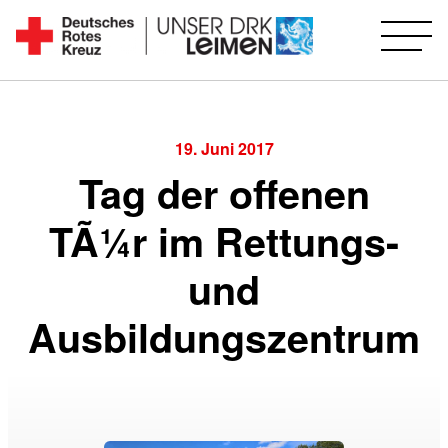
Zum
Inhalt
Seit
springen
1892
für
Sie
19. Juni 2017
vor
Tag der offenen
Ort
TÃ¼r im Rettungs-
und
Ausbildungszentrum