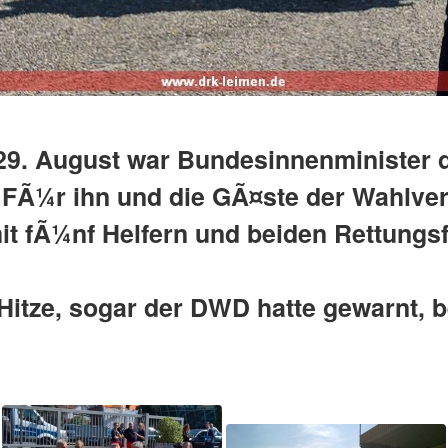
29. August war Bundesinnenminister 
 FÃ¼r ihn und die GÃ¤ste der Wahlvera
t fÃ¼nf Helfern und beiden Rettungs
Hitze, sogar der DWD hatte gewarnt, 