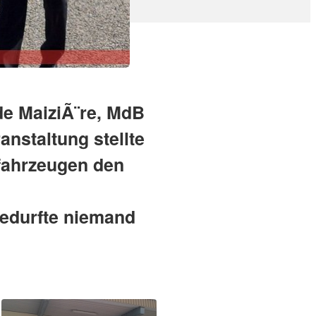
de MaiziÃ¨re, MdB
nstaltung stellte
fahrzeugen den
bedurfte niemand