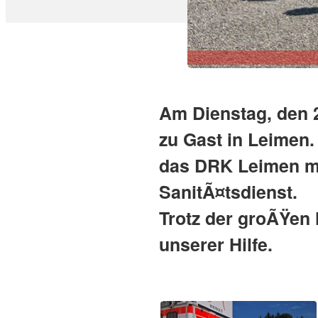
Am Dienstag, den 
zu Gast in Leimen.
das DRK Leimen mi
SanitÃ¤tsdienst.
Trotz der groÃŸen 
unserer Hilfe.