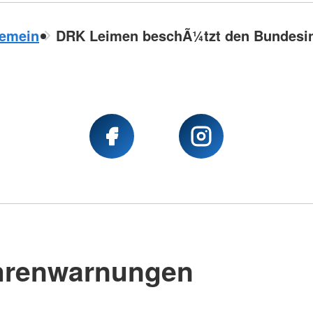
gemein
DRK Leimen beschÃ¼tzt den Bundesin
hrenwarnungen