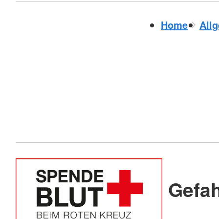
Home
All
Gefa