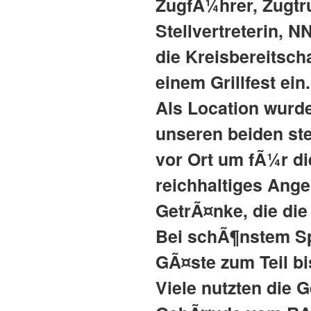
ZugfÃ¼hrer, Zugtr
Stellvertreterin, 
die Kreisbereitsch
einem Grillfest ein.
Als Location wurd
unseren beiden ste
vor Ort um fÃ¼r di
reichhaltiges Ange
GetrÃ¤nke, die di
Bei schÃ¶nstem SpÃ
GÃ¤ste zum Teil bi
Viele nutzten die 