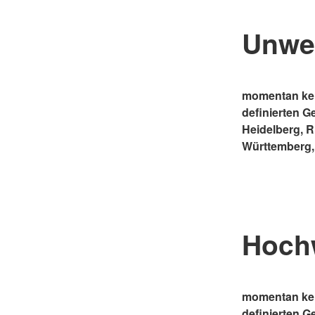
Unwe
momentan kei
definierten G
Heidelberg, 
Württemberg,
Hoch
momentan kei
definierten G