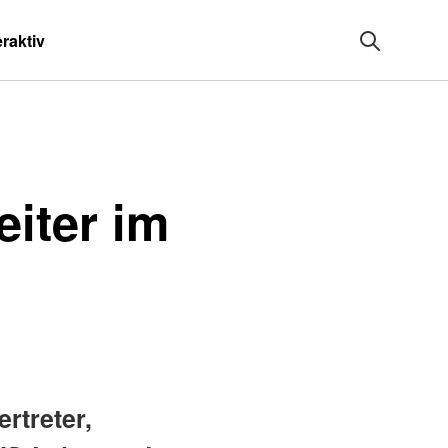
eraktiv
eiter im
rtreter,