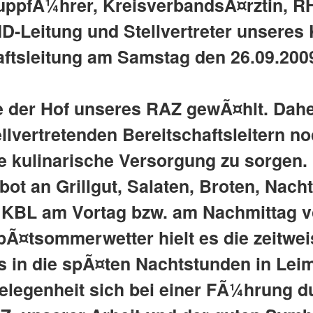
uppfÃ¼hrer, KreisverbandsÃ¤rztin, RH
NND-Leitung und Stellvertreter unseres
aftsleitung am Samstag den 26.09.200
e der Hof unseres RAZ gewÃ¤hlt. Dah
llvertretenden Bereitschaftsleitern no
e kulinarische Versorgung zu sorgen.
bot an Grillgut, Salaten, Broten, Nach
e KBL am Vortag bzw. am Nachmittag v
¤tsommerwetter hielt es die zeitweis
s in die spÃ¤ten Nachtstunden in Lei
Gelegenheit sich bei einer FÃ¼hrung d