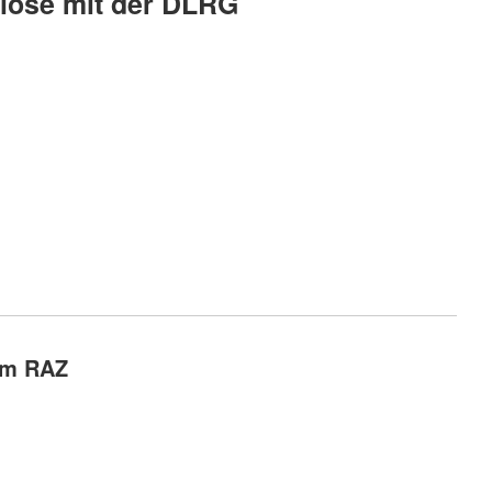
iose mit der DLRG
 im RAZ