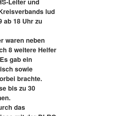
S-Leiter und
 Kreisverbands lud
9 ab 18 Uhr zu
er waren neben
ch 8 weitere Helfer
 Es gab ein
tisch sowie
orbei brachte.
e bis zu 30
men.
urch das