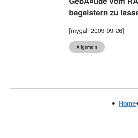
GebÃ¤ude vom RAZ,
begeistern zu lass
[mygal=2009-09-26]
Allgemein
Home