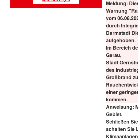
Meldung:
Dies
Warnung "Ra
vom 06.08.20
durch Integrie
Darmstadt Di
aufgehoben.
Im Bereich d
Gerau,
Stadt Gernsh
des Industrie
Großbrand zu
Rauchentwick
einer gering
kommen.
Anweisung:
M
Gebiet.
Schließen Si
schalten Sie
Klimaanlagen