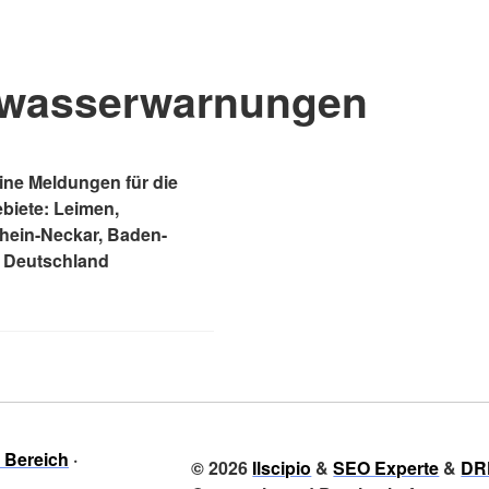
wasserwarnungen
ne Meldungen für die
ebiete: Leimen,
Rhein-Neckar, Baden-
 Deutschland
r Bereich
© 2026
Ilscipio
&
SEO Experte
&
DR