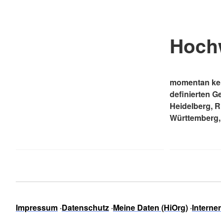
Hoch
momentan kei
definierten G
Heidelberg, 
Württemberg,
Impressum
Datenschutz
Meine Daten (HiOrg)
Interne