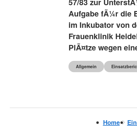
57/83 zur UnterstÃ
Aufgabe fÃ¼r die 
im Inkubator von d
Frauenklinik Heidel
PlÃ¤tze wegen eine
Allgemein
Einsatzberi
Home
Ein