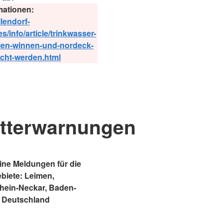
mationen:
llendorf-
es/info/article/trinkwasser-
ilen-winnen-und-nordeck-
cht-werden.html
tterwarnungen
ne Meldungen für die
ebiete: Leimen,
Rhein-Neckar, Baden-
 Deutschland