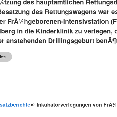
¼tzung des hauptamtlichen Rettungsdi
Besatzung des Rettungswagens war e
er FrÃ¼hgeborenen-Intensivstation (F
berg in die Kinderklinik zu verlegen, 
r anstehenden Drillingsgeburt benÃ¶t
chte
satzberichte
Inkubatorverlegungen von FrÃ