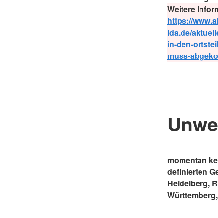
Weitere Infor
https://www.a
lda.de/aktuell
in-den-ortste
muss-abgeko
Unwe
momentan kei
definierten G
Heidelberg, 
Württemberg,