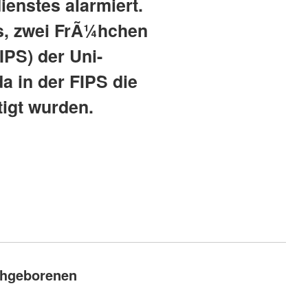
enstes alarmiert.
s, zwei FrÃ¼hchen
IPS) der Uni-
da in der FIPS die
igt wurden.
¼hgeborenen