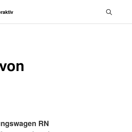
eraktiv
 von
tungswagen RN