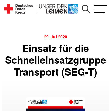
Zum
Inhalt
Seit
springen
1892
für
Sie
29. Juli 2020
vor
Einsatz für die
Ort
Schnelleinsatzgruppe
Transport (SEG-T)