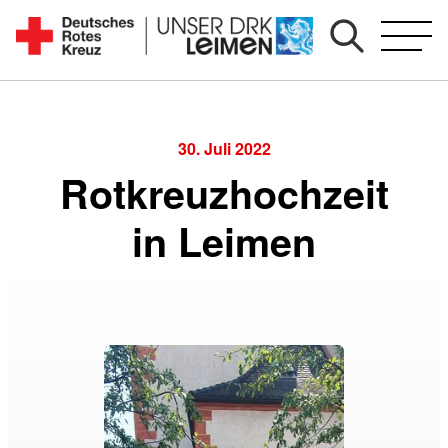
Zum
Inhalt
Seit
springen
1892
für
Sie
30. Juli 2022
vor
Rotkreuzhochzeit
Ort
in Leimen