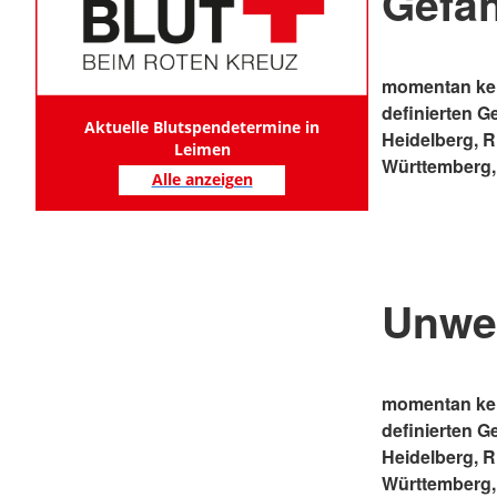
Gefa
momentan kei
definierten G
Aktuelle Blutspendetermine in
Heidelberg, 
Leimen
Württemberg,
Alle anzeigen
Unwe
momentan kei
definierten G
Heidelberg, 
Württemberg,