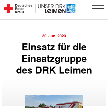
Zum
Inhalt
Seit
springen
1892
für
Sie
30. Juni 2023
vor
Einsatz für die
Ort
Einsatzgruppe
des DRK Leimen