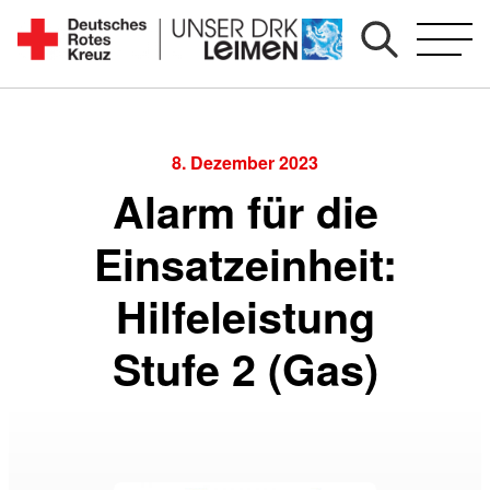
Zum
Inhalt
Seit
springen
1892
für
Sie
8. Dezember 2023
vor
Alarm für die
Ort
Einsatzeinheit:
Hilfeleistung
Stufe 2 (Gas)