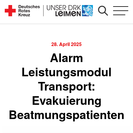
Zum
Inhalt
Seit
springen
1892
für
Sie
28. April 2025
vor
Alarm
Ort
Leistungsmodul
Transport:
Evakuierung
Beatmungspatienten