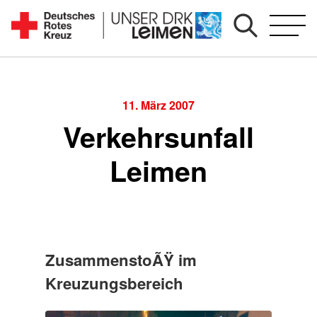
Zum
Inhalt
Seit
springen
1892
für
Sie
11. März 2007
vor
Verkehrsunfall
Ort
Leimen
ZusammenstoÃŸ im
Kreuzungsbereich