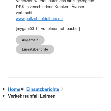
Verletzten wurden durch das hinzugezogene
DRK in verschiedene KrankenhÃ¤user
verbracht.
www.polizei-heidelberg.de
[mygal=03-11-vu-leimen-rohrbacher]
Allgemein
Einsatzberichte
Home
Einsatzberichte
Verkehrsunfall Leimen