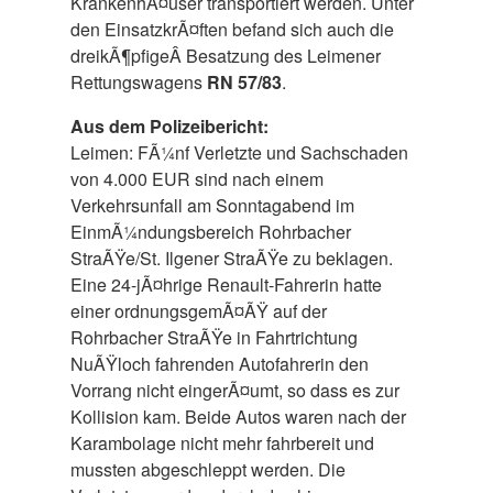
KrankenhÃ¤user transportiert werden. Unter
den EinsatzkrÃ¤ften befand sich auch die
dreikÃ¶pfigeÂ Besatzung des Leimener
Rettungswagens
RN 57/83
.
Aus dem Polizeibericht:
Leimen: FÃ¼nf Verletzte und Sachschaden
von 4.000 EUR sind nach einem
Verkehrsunfall am Sonntagabend im
EinmÃ¼ndungsbereich Rohrbacher
StraÃŸe/St. Ilgener StraÃŸe zu beklagen.
Eine 24-jÃ¤hrige Renault-Fahrerin hatte
einer ordnungsgemÃ¤ÃŸ auf der
Rohrbacher StraÃŸe in Fahrtrichtung
NuÃŸloch fahrenden Autofahrerin den
Vorrang nicht eingerÃ¤umt, so dass es zur
Kollision kam. Beide Autos waren nach der
Karambolage nicht mehr fahrbereit und
mussten abgeschleppt werden. Die