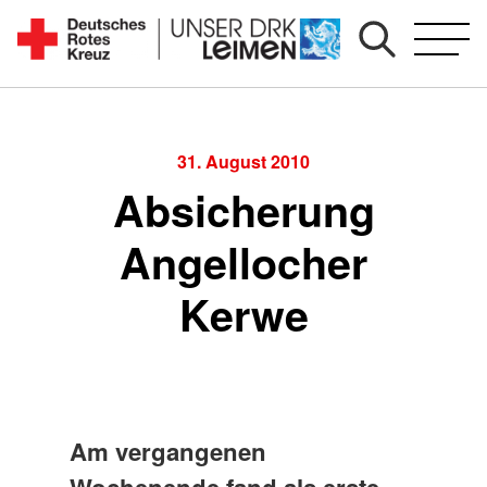
Zum
Inhalt
Seit
springen
1892
für
Sie
31. August 2010
vor
Absicherung
Ort
Angellocher
Kerwe
Am vergangenen