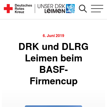
Zum
Inhalt
Seit
springen
1892
für
Sie
6. Juni 2019
vor
DRK und DLRG
Ort
Leimen beim
BASF-
Firmencup