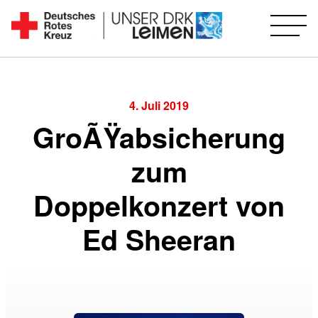
Zum
Inhalt
Seit
springen
1892
für
Sie
4. Juli 2019
vor
GroÃŸabsicherung
Ort
zum
Doppelkonzert von
Ed Sheeran