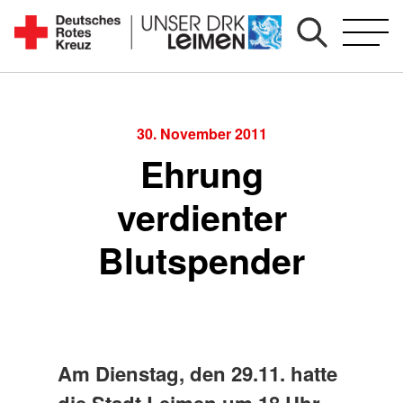
Zum
Inhalt
Seit
springen
1892
für
Sie
30. November 2011
vor
Ehrung
Ort
verdienter
Blutspender
Am Dienstag, den 29.11. hatte