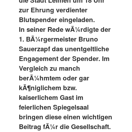
die Stadt Leimen um 18 Uhr
zur Ehrung verdienter
Blutspender eingeladen.
In seiner Rede wÃ¼rdigte der
1. BÃ¼rgermeister Bruno
Sauerzapf das unentgeltliche
Engagement der Spender. Im
Vergleich zu manch
berÃ¼hmtem oder gar
kÃ¶niglichem bzw.
kaiserlichem Gast im
feierlichen Spiegelsaal
bringen diese einen wichtigen
Beitrag fÃ¼r die Gesellschaft.