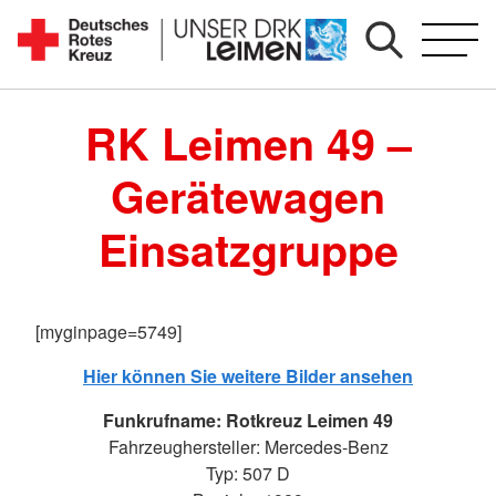
Zum
Inhalt
Seit
springen
1892
RK Leimen 49 –
für
Sie
Gerätewagen
vor
Ort
Einsatzgruppe
[myginpage=5749]
Hier können Sie weitere Bilder ansehen
Funkrufname: Rotkreuz Leimen 49
Fahrzeughersteller: Mercedes-Benz
Typ: 507 D