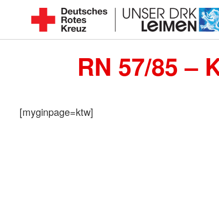
Zum
Inhalt
Seit
springen
1892
RN 57/85 – 
für
Sie
vor
[myginpage=ktw]
Ort