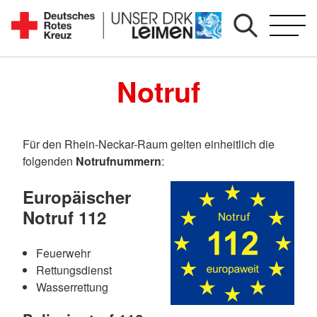
Zum
Inhalt
Seit
springen
1892
Notruf
für
Sie
vor
Ort
Für den Rhein-Neckar-Raum gelten einheitlich die
folgenden
Notrufnummern
:
Europäischer
Notruf 112
Feuerwehr
Rettungsdienst
Wasserrettung